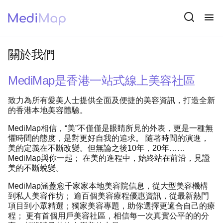
關於我們
MediMap是香港一站式線上美容社區
致力為所有愛美人士提供全面及便捷的美容資訊，打造全新
的香港本地美容體驗。
MediMap相信，“美”不僅僅是眼睛所見的外表，更是一種無
懼時間的態度，
是對更好自我的追求。 隨著時間的演進，
美的定義在不斷改變。
但無論之後10年，20年……
MediMap與你一起； 在美的進程中，始終站在前沿，見證
美的不斷蛻變。
MediMap涵蓋愈千家家本地美容院信息，從大型美容機構
到私人美容作坊；
逾百個美容療程優惠資訊，從最新熱門
項目到小眾精選；
獨家美容專題，助你選擇更適合自己的療
程；
更有首個用戶美容社區，相信每一次真實公平的的分